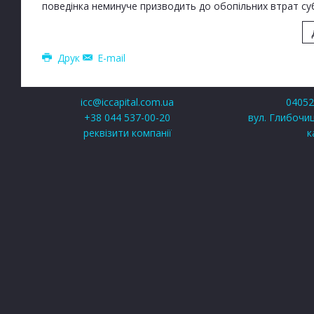
поведінка неминуче призводить до обопільних втрат суб
Друк
E-mail
icc@iccapital.com.ua
04052,
+38 044 537-00-20
вул. Глибочиц
реквізити компанії
к