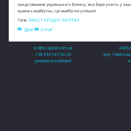
представників українського бізнесу, яка бере участь у за
країни є майбутнє, і це майбутнє успішне!
Тэги:
ІНВЕСТ КРЕДИТ КАПІТАЛ
Друк
E-mail
icc@iccapital.com.ua
04052,
+38 044 537-00-20
вул. Глибочиц
реквізити компанії
к