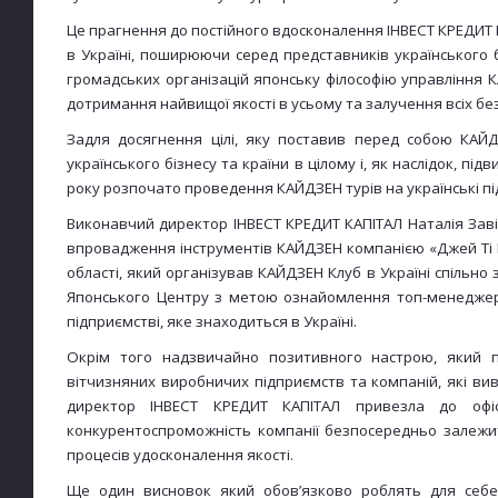
Це прагнення до постійного вдосконалення ІНВЕСТ КРЕДИТ 
в Україні, поширюючи серед представників українського 
громадських організацій японську філософію управління К
дотримання найвищої якості в усьому та залучення всіх бе
Задля досягнення цілі, яку поставив перед собою КАЙДЗ
українського бізнесу та країни в цілому і, як наслідок, пі
року розпочато проведення КАЙДЗЕН турів на українські п
Виконавчий директор ІНВЕСТ КРЕДИТ КАПІТАЛ Наталія Завіс
впровадження інструментів КАЙДЗЕН компанією «Джей Ті Ін
області, який організував КАЙДЗЕН Клуб в Україні спільно 
Японського Центру з метою ознайомлення топ-менеджері
підприємстві, яке знаходиться в Україні.
Окрім того надзвичайно позитивного настрою, який п
вітчизняних виробничих підприємств та компаній, які в
директор ІНВЕСТ КРЕДИТ КАПІТАЛ привезла до офі
конкурентоспроможність компанії безпосередньо залежить 
процесів удосконалення якості.
Ще один висновок який обов’язково роблять для себе 