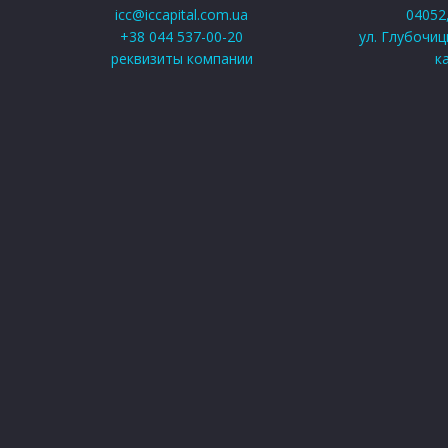
icc@iccapital.com.ua
04052,
+38 044 537-00-20
ул. Глубочицк
реквизиты компании
к