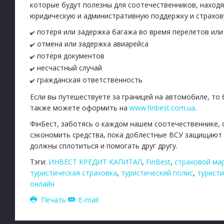
которые будут полезны для соотечественников, находя
юридическую и административную поддержку и страхову
потеря или задержка багажа во время перелетов или
✔️
отмена или задержка авиарейса
✔️
потеря документов
✔️
несчастный случай
✔️
гражданская ответственность
✔️
Если вы путешествуете за границей на автомобиле, то
также можете оформить на
www.finbest.com.ua
.
ФінБест, заботясь о каждом нашем соотечественнике, 
сэкономить средства, пока доблестные ВСУ защищают 
должны сплотиться и помогать друг другу.
Тэги:
ИНВЕСТ КРЕДИТ КАПИТАЛ
,
FinBest
,
страховой мар
туристическая страховка
,
туристический полис
,
туристи
онлайн
Печать
E-mail